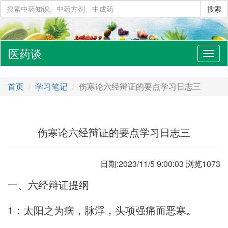
搜索
医药谈
切
换
导
首页
学习笔记
伤寒论六经辩证的要点学习日志三
航
伤寒论六经辩证的要点学习日志三
日期:2023/11/5 9:00:03 浏览1073
一、六经辩证提纲
1：太阳之为病，脉浮，头项强痛而恶寒。