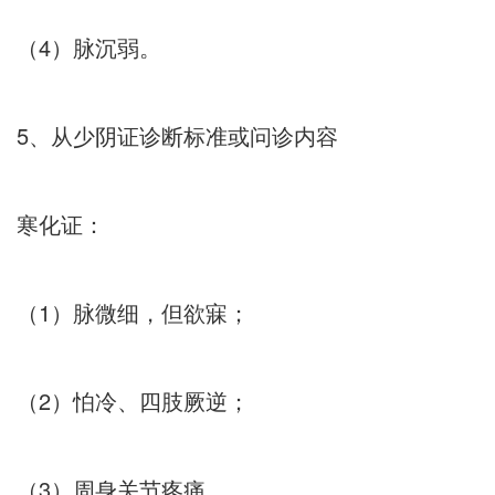
（4）脉沉弱。
5、从少阴证诊断标准或问诊内容
寒化证：
（1）脉微细，但欲寐；
（2）怕冷、四肢厥逆；
（3）周身关节疼痛。