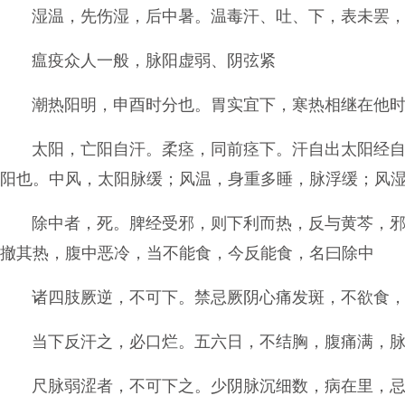
湿温，先伤湿，后中暑。温毒汗、吐、下，表未罢
瘟疫众人一般，脉阳虚弱、阴弦紧
潮热阳明，申酉时分也。胃实宜下，寒热相继在他
太阳，亡阳自汗。柔痉，同前痉下。汗自出太阳经
阳也。中风，太阳脉缓；风温，身重多睡，脉浮缓；风
除中者，死。脾经受邪，则下利而热，反与黄芩，
撤其热，腹中恶冷，当不能食，今反能食，名曰除中
诸四肢厥逆，不可下。禁忌厥阴心痛发斑，不欲食
当下反汗之，必口烂。五六日，不结胸，腹痛满，
尺脉弱涩者，不可下之。少阴脉沉细数，病在里，