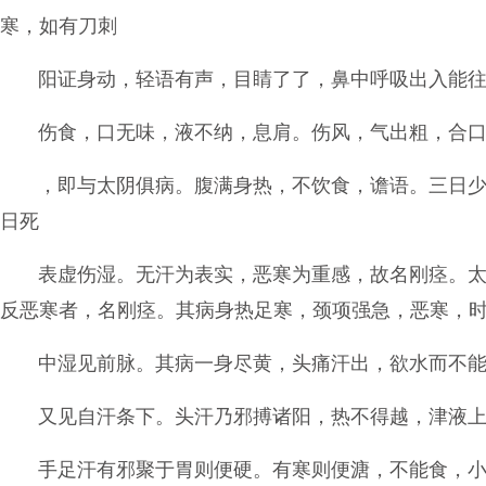
寒，如有刀刺
阳证身动，轻语有声，目睛了了，鼻中呼吸出入能
伤食，口无味，液不纳，息肩。伤风，气出粗，合
，即与太阴俱病。腹满身热，不饮食，谵语。三日
日死
表虚伤湿。无汗为表实，恶寒为重感，故名刚痉。
反恶寒者，名刚痉。其病身热足寒，颈项强急，恶寒，
中湿见前脉。其病一身尽黄，头痛汗出，欲水而不
又见自汗条下。头汗乃邪搏诸阳，热不得越，津液
手足汗有邪聚于胃则便硬。有寒则便溏，不能食，