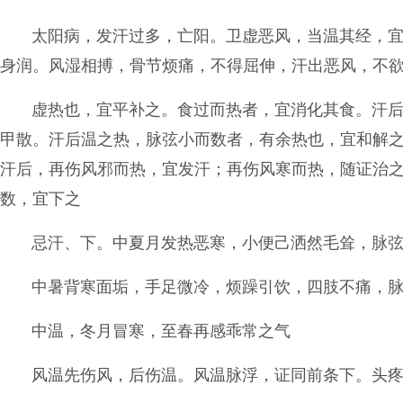
太阳病，发汗过多，亡阳。卫虚恶风，当温其经，
身润。风湿相搏，骨节烦痛，不得屈伸，汗出恶风，不
虚热也，宜平补之。食过而热者，宜消化其食。汗
甲散。汗后温之热，脉弦小而数者，有余热也，宜和解
汗后，再伤风邪而热，宜发汗；再伤风寒而热，随证治
数，宜下之
忌汗、下。中夏月发热恶寒，小便己洒然毛耸，脉
中暑背寒面垢，手足微冷，烦躁引饮，四肢不痛，
中温，冬月冒寒，至春再感乖常之气
风温先伤风，后伤温。风温脉浮，证同前条下。头