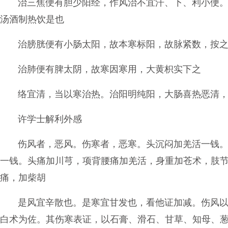
治三焦便有胆少阳经，作风治不宜汗、下、利小便
汤酒制热饮是也
治膀胱便有小肠太阳，故本寒标阳，故脉紧数，按
治肺便有脾太阴，故寒因寒用，大黄枳实下之
络宜清，当以寒治热。治阳明纯阳，大肠喜热恶清
许学士解利外感
伤风者，恶风。伤寒者，恶寒。头沉闷加羌活一钱
一钱。头痛加川芎，项背腰痛加羌活，身重加苍术，肢
痛，加柴胡
是风宜辛散也。是寒宜甘发也，看他证加减。伤风
白术为佐。其伤寒表证，以石膏、滑石、甘草、知母、