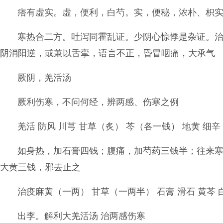
痞有虚实。虚，便利，白芍。实，便秘，浓朴、枳
寒热合二方。吐泻同霍乱证。少阴心惊悸是杂证。
阴消阳逆，或兼以舌挛，语言不正，昏冒咽痛，大承气
厥阴，羌活汤
厥利伤寒，不问何经，辨两感、伤寒之例
羌活 防风 川芎 甘草（炙） 芩（各一钱） 地黄 细
如身热，加石膏四钱；腹痛，加芍药三钱半；往来
大黄三钱，邪去止之
治疫麻黄（一两） 甘草（一两半） 石膏 滑石 黄芩
出李。解利大羌活汤 治两感伤寒