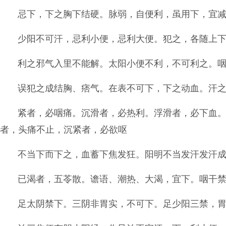
忌下，下之胸下结硬。脉弱，自便利，虽用下，宜
少阳不可汗，忌利小便，忌利大便。犯之，各随上
利之邪气入里不能解。太阳小便不利，不可利之。
误犯之成结胸、痞气。在表不可下，下之动血。汗
紧者，必咽痛。沉滑者，必热利。浮滑者，必下血
者，头痛不止，沉紧者，必欲呕
不当下而下之，血蓄下焦发狂。阳明不当发汗发汗
已渴者，五苓散。谵语、潮热、大渴，宜下。咽干
足太阴禁下。三阴非胃实，不可下。足少阳三禁，