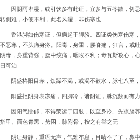
因阴雨卑湿，或引饮多有此证，宜多与五苓散，切
转侧难，小便不利，此名风湿，非伤寒也
香港脚如伤寒证，但病起于脚胯。四证类伤寒伤寒
不恶寒，不头痛身疼。阳毒，身重，腰脊痛，狂言，或
阴毒，身重背强，腹中绞痛，咽喉不利；毒瓦斯攻心，
日可治
阴盛格阳目赤，烦躁不渴，或渴不欲水，脉七八至
阳盛拒阴身表凉痛，四脚冷，诸阴证，脉沉数而有
因阳气怫郁，不得荣运于四肢，以至身冷。先凉膈
指甲、面色青黑，势困，脉附骨，按之有举之无
阴证身静，重语无声，气难布息，目睛不了了，鼻