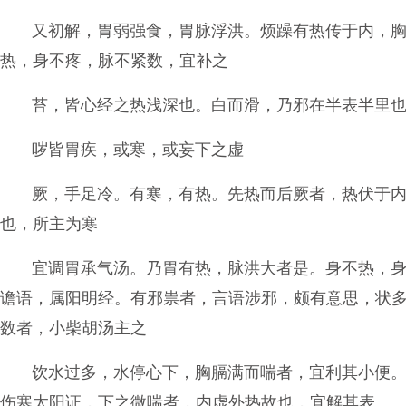
又初解，胃弱强食，胃脉浮洪。烦躁有热传于内，
热，身不疼，脉不紧数，宜补之
苔，皆心经之热浅深也。白而滑，乃邪在半表半里
哕皆胃疾，或寒，或妄下之虚
厥，手足冷。有寒，有热。先热而后厥者，热伏于
也，所主为寒
宜调胃承气汤。乃胃有热，脉洪大者是。身不热，
谵语，属阳明经。有邪祟者，言语涉邪，颇有意思，状
数者，小柴胡汤主之
饮水过多，水停心下，胸膈满而喘者，宜利其小便
伤寒太阳证，下之微喘者，内虚外热故也，宜解其表