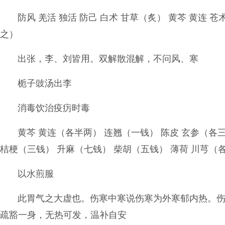
防风 羌活 独活 防己 白术 甘草（炙） 黄芩 黄连
之）
出张，李、刘皆用。双解散混解，不问风、寒
栀子豉汤出李
消毒饮治疫疠时毒
黄芩 黄连（各半两） 连翘（一钱） 陈皮 玄参（各三
桔梗（三钱） 升麻（七钱） 柴胡（五钱） 薄荷 川芎（
以水煎服
此胃气之大虚也。伤寒中寒说伤寒为外寒郁内热。
疏豁一身，无热可发，温补自安