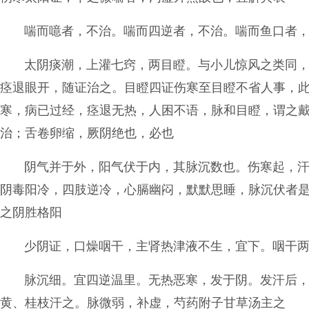
喘而噫者，不治。喘而四逆者，不治。喘而鱼口者
太阴痰潮，上灌七窍，两目瞪。与小儿惊风之类同
痉退眼开，随证治之。目瞪四证伤寒至目瞪不省人事，
寒，病已过经，痉退无热，人困不语，脉和目瞪，谓之
治；舌卷卵缩，厥阴绝也，必也
阴气并于外，阳气伏于内，其脉沉数也。伤寒起，
阴毒阳冷，四肢逆冷，心膈幽闷，默默思睡，脉沉伏者
之阴胜格阳
少阴证，口燥咽干，主肾热津液不生，宜下。咽干
脉沉细。宜四逆温里。无热恶寒，发于阴。发汗后
黄、桂枝汗之。脉微弱，补虚，芍药附子甘草汤主之