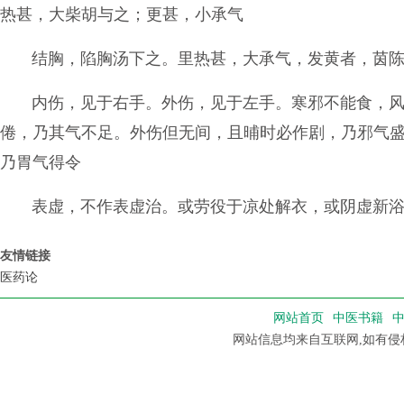
热甚，大柴胡与之；更甚，小承气
结胸，陷胸汤下之。里热甚，大承气，发黄者，茵
内伤，见于右手。外伤，见于左手。寒邪不能食，
倦，乃其气不足。外伤但无间，且晡时必作剧，乃邪气
乃胃气得令
表虚，不作表虚治。或劳役于凉处解衣，或阴虚新
友情链接
医药论
网站首页
中医书籍
网站信息均来自互联网,如有侵权，请联