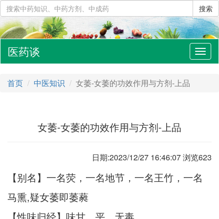
搜索
医药谈
切
换
导
首页
中医知识
女萎-女萎的功效作用与方剂-上品
航
女萎-女萎的功效作用与方剂-上品
日期:2023/12/27 16:46:07 浏览623
【别名】一名荧，一名地节，一名王竹，一名
马熏,疑女萎即萎蕤
【性味归经】味甘，平，无毒。